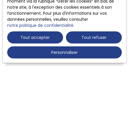
moment via la rubrique ″Gérer les cookies″ en bas de
notre site, à l'exception des cookies essentiels à son
fonctionnement. Pour plus d'informations sur vos
données personnelles, veuillez consulter
notre politique de confidentialité
.
Tout accepter
Tout refuser
Personnaliser
MAËLYS GILLES
Néogicatrice
+33 5 63 64 19 22
Envoyer un e-mail