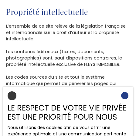
Propriété intellectuelle
L’ensemble de ce site relève de la législation française
et internationale sur le droit d’auteur et la propriété
intellectuelle.
Les contenus éditoriaux (textes, documents,
photographies) sont, sauf dispositions contraires, la
propriété intellectuelle exclusive de FLEYS IMMOBILIER.
Les codes sources du site et tout le système
informatique qui permet de générer les pages qui
constituent le site web restent propriété exclusive de la
société Netty.
LE RESPECT DE VOTRE VIE PRIVÉE
Tous les droits de reproduction sont réservés. La
EST UNE PRIORITÉ POUR NOUS
reproduction ou représentation, intégrale ou partielle,
de ce site sur un support électronique ou tout autre
Nous utilisons des cookies afin de vous offrir une
support quel qu’il soit est formellement interdite sauf
expérience optimale et une communication pertinente
autorisation expresse de la société Netty.