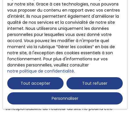
sur notre site. Grace à ces technologies, nous pouvons
Liens externes
vous proposer du contenu en rapport avec vos centres
d'intérêt. Ils nous permettent également d'améliorer la
qualité de nos services et la convivialité de notre site
Le site peut contenir des liens hypertextes externes,
internet. Nous utiliserons uniquement les données
pointant vers d’autres sites internet indépendants. Ces
personnelles pour lesquelles vous avez donné votre
liens ne constituent, en aucun cas, une approbation ou
accord. Vous pouvez les modifier à n'importe quel
un partenariat entre FLEYS IMMOBILIER et les sociétés
moment via la rubrique ″Gérer les cookies″ en bas de
éditrices des sites externes. Dès lors, l’éditeur du présent
notre site, à l'exception des cookies essentiels à son
site ne saurait être tenu responsable de leurs contenus,
fonctionnement. Pour plus d'informations sur vos
leurs produits, leurs publicités ou tous éléments ou
données personnelles, veuillez consulter
services présentés. En outre, l’éditeur du présent site ne
notre politique de confidentialité
.
garantit pas la qualité permanente et continue du
contenu de ces sites.
Tout accepter
Tout refuser
Force majeure
Personnaliser
La responsabilité de l’éditeur du site ne pourra être
engagée en cas de force majeure ou de faits
indépendants de sa volonté.