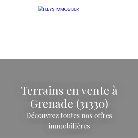
Terrains en vente à
ACCUEIL
ACHETER
LOUER
ESTIMER
VENDRE
Grenade (31330)
Être rappelé
Découvrez toutes nos offres
immobilières