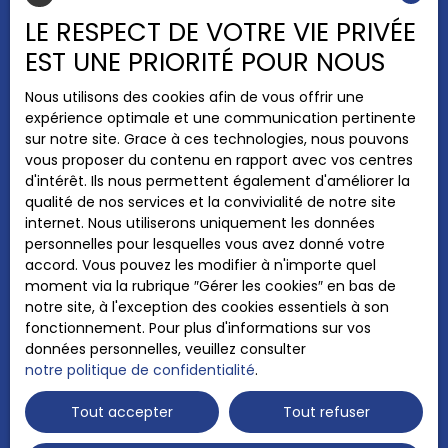
Recrutement
LE RESPECT DE VOTRE VIE PRIVÉE
Nos honoraires
EST UNE PRIORITÉ POUR NOUS
Mentions légales
Nous utilisons des cookies afin de vous offrir une
Politique de confidentialité
expérience optimale et une communication pertinente
Plan du site
sur notre site. Grace à ces technologies, nous pouvons
vous proposer du contenu en rapport avec vos centres
Gérer les cookies
d'intérêt. Ils nous permettent également d'améliorer la
Propulsé par
qualité de nos services et la convivialité de notre site
internet. Nous utiliserons uniquement les données
personnelles pour lesquelles vous avez donné votre
accord. Vous pouvez les modifier à n'importe quel
moment via la rubrique ″Gérer les cookies″ en bas de
notre site, à l'exception des cookies essentiels à son
+33 5 63 64 19 22
fonctionnement. Pour plus d'informations sur vos
données personnelles, veuillez consulter
notre politique de confidentialité
.
3 Place Bernard Marceillac
Tout accepter
Tout refuser
82170 GRISOLLES