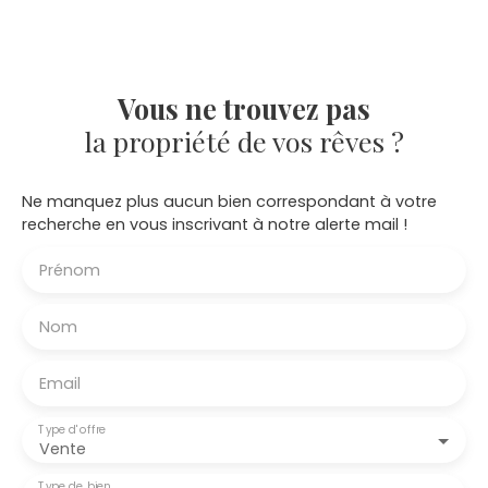
une surface d'environ
500 m². Terrain
viabilisé (Eau et
électricité). Possibilité
d'acquérir deux lots (
Vous ne trouvez pas
Lot 1 - 500m² / Lot 2 -
la propriété de vos rêves ?
500 m²) N'hésitez pas
à nous contacter
pour plus de
Ne manquez plus aucun bien correspondant à votre
renseignements.
recherche en vous inscrivant à notre alerte mail !
Prénom
Nom
Email
Type d'offre
Vente
Type de bien