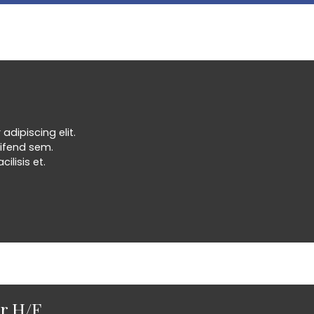
dipiscing elit.
eleifend sem.
ilisis et.
r H/F