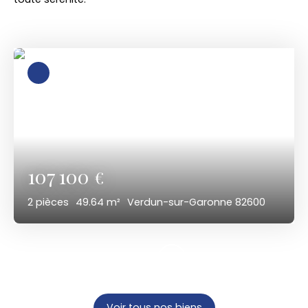
107 100
€
2
pièces
49.64
m²
Verdun-sur-Garonne 82600
Voir tous nos biens