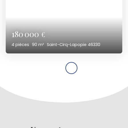
180 000
€
4
pièces
90
m²
Saint-Cirq-Lapopie 46330