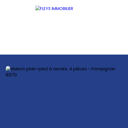
ACCUEIL
ACHETER
LOUER
ESTIMER
VENDRE
Être rappelé